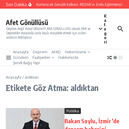
İçeriğe atla
Son Dakika
Yarınları Kurtaracak Gençlik Kalkanı: REDAK’ın Zorlu Eğitimleriyle Tü
K
a
Afet Gönüllüsü
t
e
Deprem değil ihmal öldürür!!! Afet GÖNÜLLÜSÜ olarak Afet ve
g
Depremler esnasında canla başla mücadele etmek için sizleri
o
aramıza bekliyoruz.
ri
Anasayfa
Deprem
AFAD
Haberleşme
Gündem
Faaliyetler
Hakkımızda
Şimdi Bağış Yap!
Anasayfa
/
aldıktan
Etikete Göz Atma: aldıktan
Politika
Bakan Soylu, İzmir’de
deprem haberini