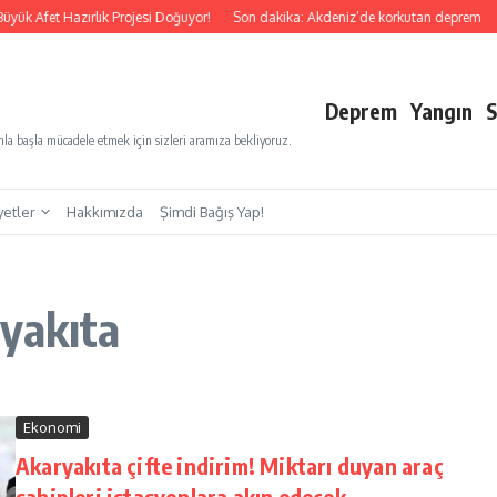
yük Afet Hazırlık Projesi Doğuyor!
Son dakika: Akdeniz’de korkutan deprem
S
Deprem
Yangın
S
a başla mücadele etmek için sizleri aramıza bekliyoruz.
yetler
Hakkımızda
Şimdi Bağış Yap!
yakıta
Ekonomi
Akaryakıta çifte indirim! Miktarı duyan araç
sahipleri istasyonlara akın edecek