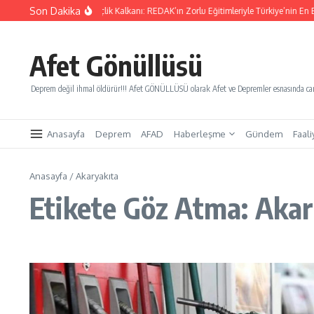
İçeriğe atla
Son Dakika
Yarınları Kurtaracak Gençlik Kalkanı: REDAK’ın Zorlu Eğitimleriyle Türkiye’nin En Bü
Afet Gönüllüsü
Deprem değil ihmal öldürür!!! Afet GÖNÜLLÜSÜ olarak Afet ve Depremler esnasında canl
Anasayfa
Deprem
AFAD
Haberleşme
Gündem
Faali
Anasayfa
/
Akaryakıta
Etikete Göz Atma: Akar