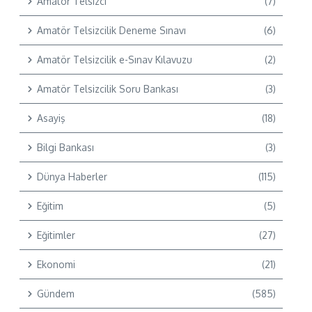
Amatör Telsizci
(7)
Amatör Telsizcilik Deneme Sınavı
(6)
Amatör Telsizcilik e-Sınav Kılavuzu
(2)
Amatör Telsizcilik Soru Bankası
(3)
Asayiş
(18)
Bilgi Bankası
(3)
Dünya Haberler
(115)
Eğitim
(5)
Eğitimler
(27)
Ekonomi
(21)
Gündem
(585)