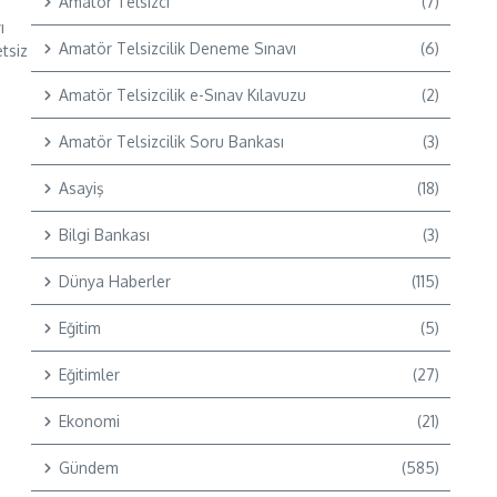
Amatör Telsizci
(7)
ı
Amatör Telsizcilik Deneme Sınavı
(6)
tsiz
Amatör Telsizcilik e-Sınav Kılavuzu
(2)
Amatör Telsizcilik Soru Bankası
(3)
Asayiş
(18)
Bilgi Bankası
(3)
Dünya Haberler
(115)
Eğitim
(5)
Eğitimler
(27)
Ekonomi
(21)
Gündem
(585)