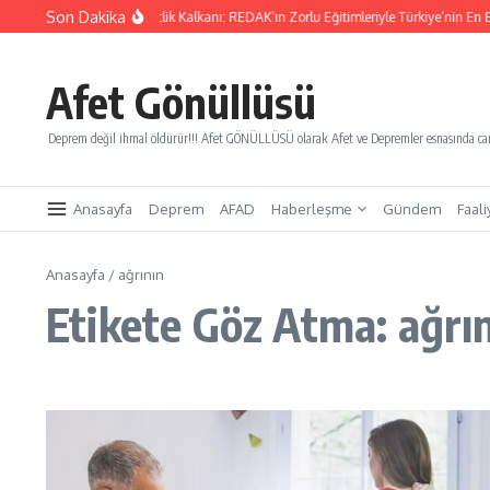
İçeriğe atla
Son Dakika
Yarınları Kurtaracak Gençlik Kalkanı: REDAK’ın Zorlu Eğitimleriyle Türkiye’nin En Bü
Afet Gönüllüsü
Deprem değil ihmal öldürür!!! Afet GÖNÜLLÜSÜ olarak Afet ve Depremler esnasında canl
Anasayfa
Deprem
AFAD
Haberleşme
Gündem
Faali
Anasayfa
/
ağrının
Etikete Göz Atma: ağrı