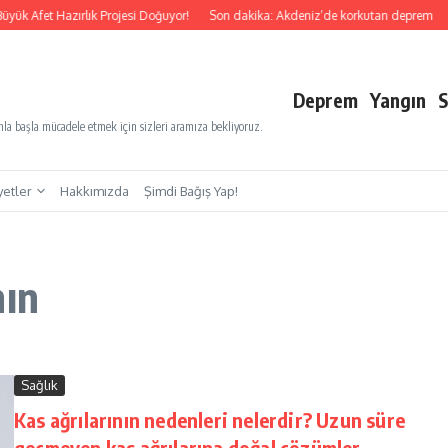
yük Afet Hazırlık Projesi Doğuyor!
Son dakika: Akdeniz’de korkutan deprem
S
Deprem
Yangın
S
a başla mücadele etmek için sizleri aramıza bekliyoruz.
yetler
Hakkımızda
Şimdi Bağış Yap!
nın
Sağlık
Kas ağrılarının nedenleri nelerdir? Uzun süre
geçmeyen kas ağrılarına doğal çözümler…