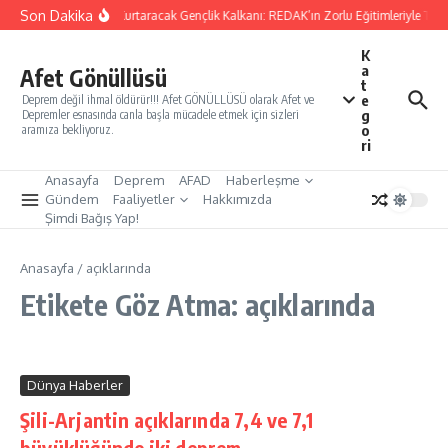
İçeriğe atla
Son Dakika
Yarınları Kurtaracak Gençlik Kalkanı: REDAK’ın Zorlu Eğitimleriyle Türk
K
a
Afet Gönüllüsü
t
e
Deprem değil ihmal öldürür!!! Afet GÖNÜLLÜSÜ olarak Afet ve
g
Depremler esnasında canla başla mücadele etmek için sizleri
o
aramıza bekliyoruz.
ri
Anasayfa
Deprem
AFAD
Haberleşme
Gündem
Faaliyetler
Hakkımızda
Şimdi Bağış Yap!
Anasayfa
/
açıklarında
Etikete Göz Atma: açıklarında
Dünya Haberler
Şili-Arjantin açıklarında 7,4 ve 7,1
büyüklüğünde iki deprem